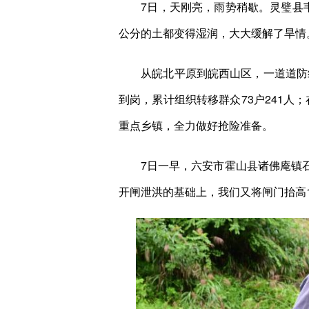
7日，天刚亮，雨势稍歇。灵璧县韦
公分的土都变得湿润，大大缓解了旱情
从皖北平原到皖西山区，一道道防线在
到岗，累计组织转移群众73户241人；
重点乡镇，全力做好抢险准备。
7日一早，六安市霍山县诸佛庵镇石家河
开闸泄洪的基础上，我们又将闸门抬高1