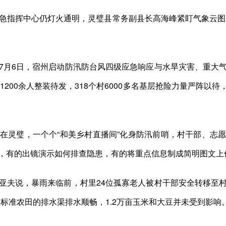
指挥中心仍灯火通明，灵璧县常务副县长高海峰紧盯气象云图
月6日，宿州启动防汛防台风四级应急响应与水旱灾害、重大气
1200余人整装待发，318个村6000多名基层抢险力量严阵
灵璧，一个个“和美乡村直播间”化身防汛前哨，村干部、志愿
，有的出镜演示如何排查隐患，有的将重点信息制成简明图文上
夫说，暴雨来临前，村里24位孤寡老人被村干部安全转移至村
标准农田的排水渠排水顺畅，1.2万亩玉米和大豆并未受到影响