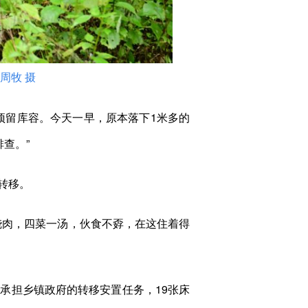
周牧 摄
留库容。今天一早，原本落下1米多的
查。”
转移。
肉，四菜一汤，伙食不孬，在这住着得
担乡镇政府的转移安置任务，19张床