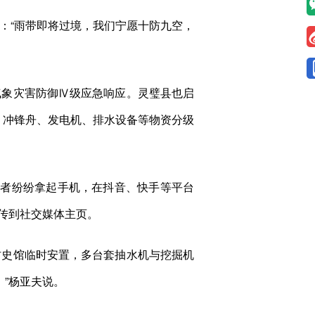
：“雨带即将过境，我们宁愿十防九空，
象灾害防御Ⅳ级应急响应。灵璧县也启
以待，冲锋舟、发电机、排水设备等物资分级
者纷纷拿起手机，在抖音、快手等平台
传到社交媒体主页。
史馆临时安置，多台套抽水机与挖掘机
。”杨亚夫说。