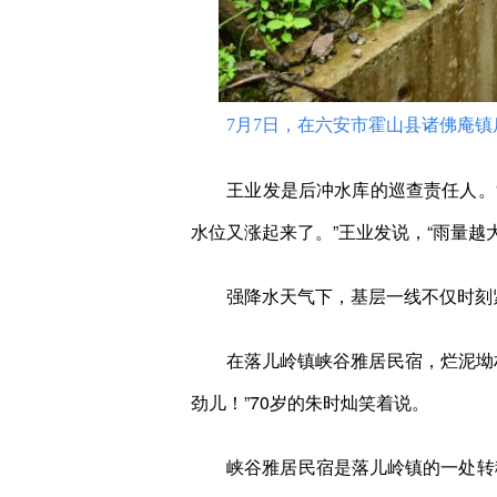
7月7日，在六安市霍山县诸佛庵镇后
王业发是后冲水库的巡查责任人。“
水位又涨起来了。”王业发说，“雨量
强降水天气下，基层一线不仅时刻紧
在落儿岭镇峡谷雅居民宿，烂泥坳村
劲儿！”70岁的朱时灿笑着说。
峡谷雅居民宿是落儿岭镇的一处转移