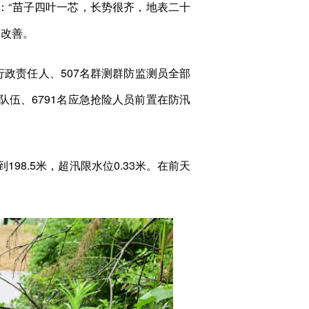
“苗子四叶一芯，长势很齐，地表二十
大改善。
政责任人、507名群测群防监测员全部
支队伍、6791名应急抢险人员前置在防汛
8.5米，超汛限水位0.33米。在前天