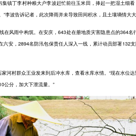
集镇丁李村种粮大户李波赶忙前往玉米田，捧起一把湿土细看：
。”李波告诉记者，此次降雨并未导致田间积水，且土壤墒情大
风雨中构筑。在安庆，643处在册地质灾害隐患点的364名行
在六安，2894名防汛包保责任人深入一线，累计动员部署132
村群众王业发来到后冲水库，查看水库水情。“现在水位达到19
0公分，加大下泄流量。”