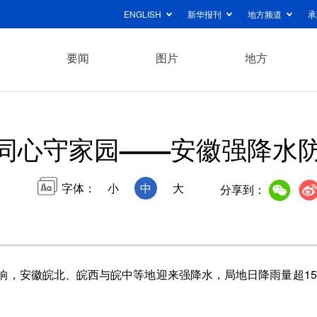
ENGLISH
新华报刊
地方频道
承
要闻
图片
地方
同心守家园——安徽强降水
字体：
小
中
大
分享到：
影响，安徽皖北、皖西与皖中等地迎来强降水，局地日降雨量超15