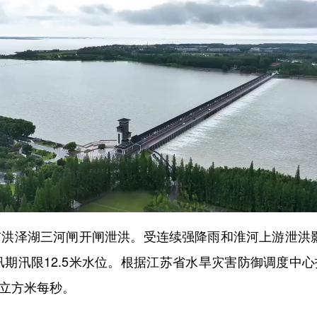
市洪泽湖三河闸开闸泄洪。受连续强降雨和淮河上游泄洪影
湖汛期汛限12.5米水位。根据江苏省水旱灾害防御调度中心
0立方米每秒。