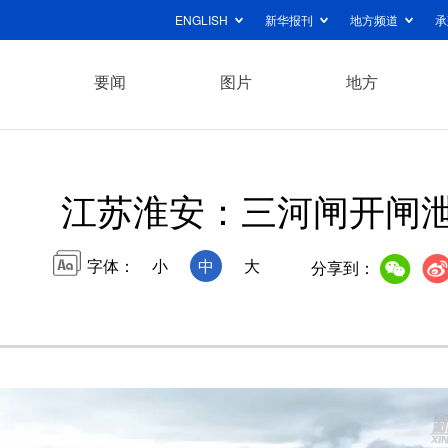
ENGLISH
新华报刊
地方频道
承
要闻
图片
地方
江苏淮安：三河闸开闸
字体：
小
中
大
分享到：