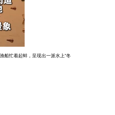
船忙着起蚌，呈现出一派水上“冬