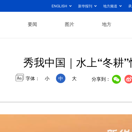
ENGLISH
新华报刊
地方频道
承
要闻
图片
地方
秀我中国｜水上“冬耕”
字体：
小
中
大
分享到：