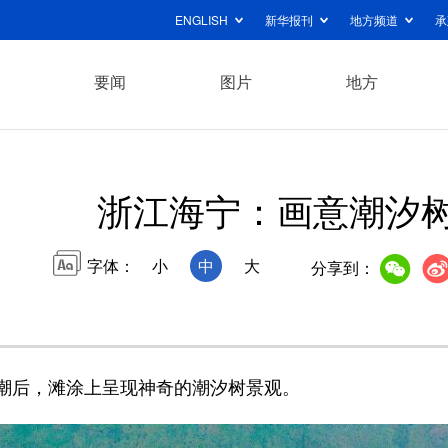
ENGLISH
新华报刊
地方频道
承
要闻
图片
地方
浙江海宁：画意潮汐
字体：
小
中
大
分享到：
后，滩涂上呈现神奇的潮汐树景观。